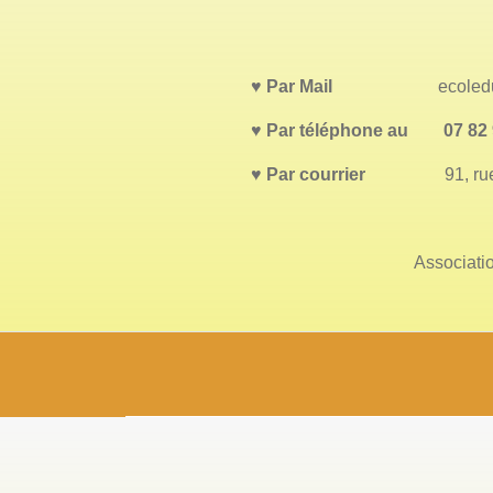
♥
Par Mail
ecoleduchatd
♥ Par téléphone au 07 82 
♥
Par courrier
91, rue Jul
Associati